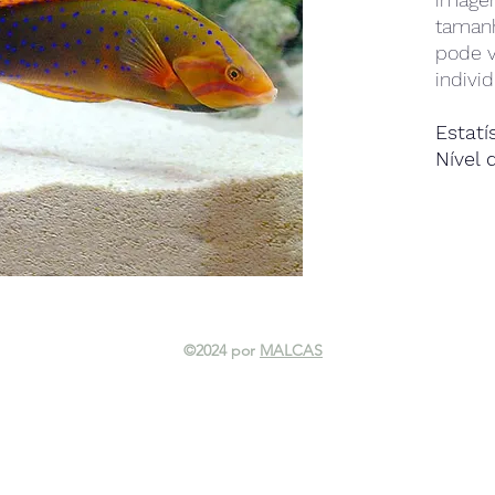
taman
pode v
individ
Estatí
Nível 
Tempe
Forma
laranj
Dieta:
Compa
cuida
Condi
©2024 por
MALCAS
1,025, 
máx. 
Famíli
Taman
galões