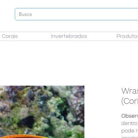
Corais
Invertebrados
Produto
Wra
(Cor
Obser
dentro
pode n
imagem