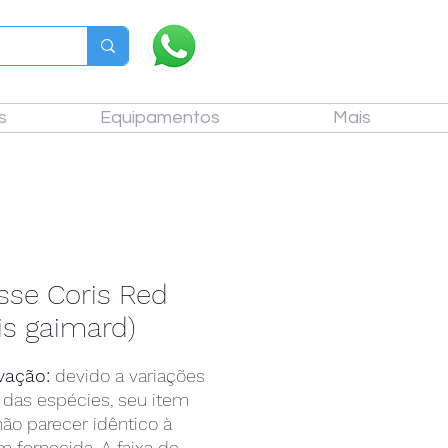
s
Equipamentos
Mais
sse Coris Red
is gaimard)
vação:
devido a variações
 das espécies, seu item
ão parecer idêntico à
 fornecida. A faixa de