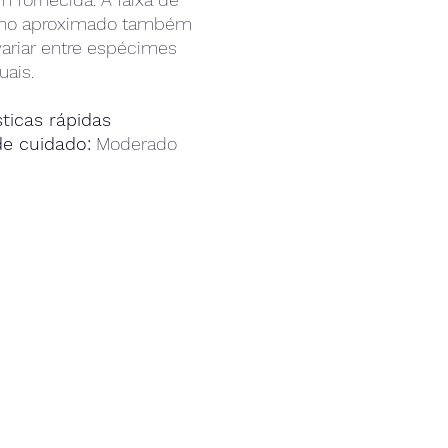
ho aproximado também
ariar entre espécimes
uais.
sticas rápidas
de cuidado:
Moderado
ramento:
Semi-agressivo
 de Cor:
preto, azul, verde,
a, vermelho, branco, amarelo
Carnívoro
tível com Recife:
Com
do
ções da água:
sg 1,020-
72-78° F, dKH 8-12, pH 8,1-8,4
Tamanho:
1'3"
a:
Labridae
ho Mínimo do Tanque:
125