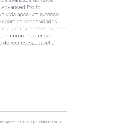
 Advanced Pro foi
olvida após um extenso
 sobre as necessidades
dos aquários modernos, com
o em como manter um
o de recifes, saudável e
eado, por um longo período
mpo.
Nature Advanced Pro Salt
reza farmacêutica e
a os macro elementos
o, Magnésio, Potássio), assim
 reserva alcalina e o pH,
tingir as mais alta demandas
uários marinhos.
ntagem e trocas parciais do seu
osso sal (NACL) é