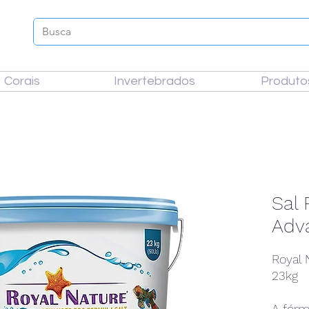
Corais
Invertebrados
Produto
Sal 
Adv
Royal 
23kg
A fórm