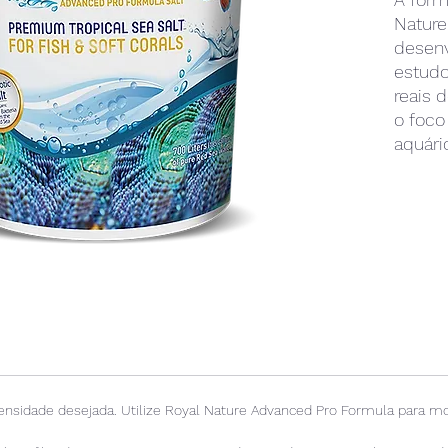
Nature
desenv
estudo
reais 
o foc
aquári
balanc
de te
Royal 
tem pu
otimiz
(Cálci
como a
para a
dos aq
nsidade desejada. Utilize Royal Nature Advanced Pro Formula para mo
Como n