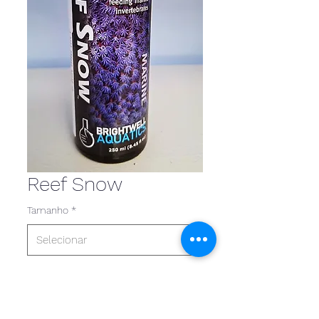
Reef Snow
Tamanho
*
Visão geral
Complexo de elementos
maiores, menores e traços