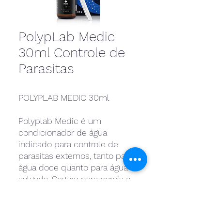
PolypLab Medic
30ml Controle de
Parasitas
POLYPLAB MEDIC 30ml
Polyplab Medic é um
condicionador de água
indicado para controle de
parasitas externos, tanto para
água doce quanto para água
salgada. Seguro para corais e
invertebrados, além de não
afetar as bactérias
nitrificantes.