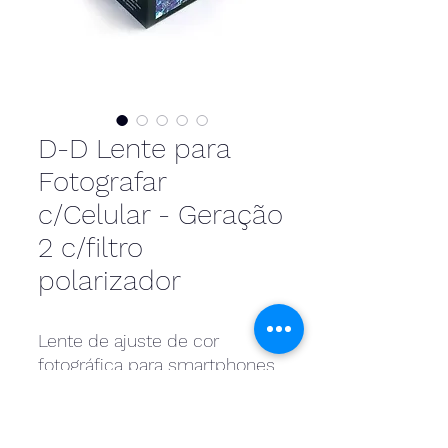
D-D Lente para
Fotografar
c/Celular - Geração
2 c/filtro
polarizador
Lente de ajuste de cor
fotográfica para smartphones
com várias câmeras de
formato maior, tablets e
lentes de câmera SLR de 52