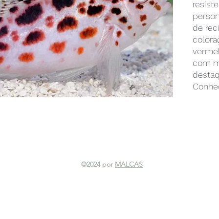
resist
person
de rec
colora
vermel
com ma
destaq
Conhec
compo
se apo
obser
ambien
para a
peixe r
©2024 por
MALCAS
adapta