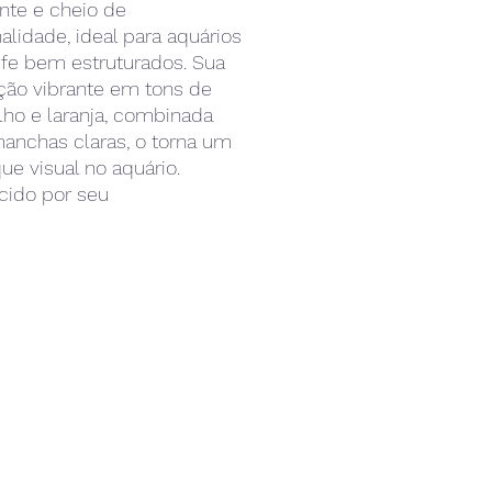
ente e cheio de
alidade, ideal para aquários
ife bem estruturados. Sua
ção vibrante em tons de
ho e laranja, combinada
nchas claras, o torna um
ue visual no aquário.
ido por seu
rtamento curioso, costuma
iar sobre rochas e corais,
vando atentamente o
te. É uma excelente opção
quaristas que buscam um
obusto, ativo e de fácil
ção.