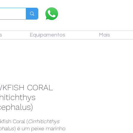
s
Equipamentos
Mais
KFISH CORAL
rhitichthys
cephalus)
fish Coral (
Cirrhitichthys
phalus
) é um peixe marinho