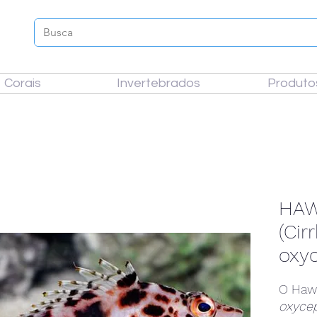
Corais
Invertebrados
Produto
HAW
(Cir
oxy
O Hawk
oxyce