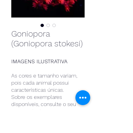
Goniopora
(Goniopora stokesi)
IMAGENS ILUSTRATIVA
As cores e tamanho variam,
pois cada animal possui
características únicas.
Sobre os exemplares
disponíveis, consulte o seu
representante.
Entre outro, temos;
Purple