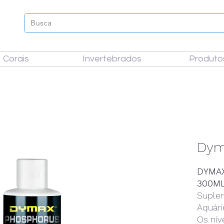
Corais
Invertebrados
Produto
Dym
DYMA
300M
Suplem
Aquári
Os nív