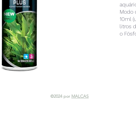
aquári
Modo d
10ml (
litros
o Fósf
Mistu
antes 
Adicio
semana
parâme
Agite 
Para m
remova
©2024 por
MALCAS
qualqu
da uti
circul