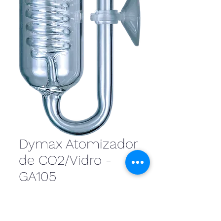
Dymax Atomizador
de CO2/Vidro -
GA105
DYMAX GLASS ATOMIZER
GA105