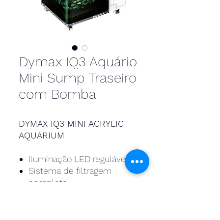
Dymax IQ3 Aquário
Mini Sump Traseiro
com Bomba
DYMAX IQ3 MINI ACRYLIC
AQUARIUM
Iluminação LED regulável
Sistema de filtragem
completo
Cabeça de alimentação
com controle de taxa de
fluxo