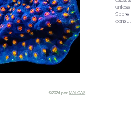
únicas
Sobre 
consul
©2024 por
MALCAS