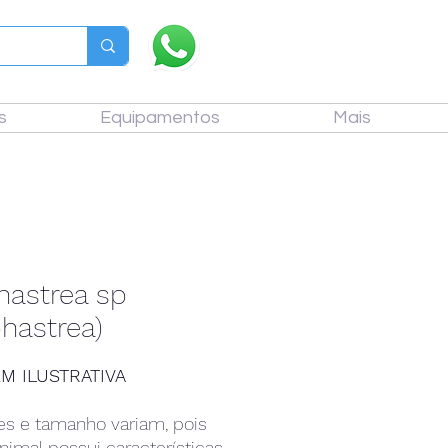
s
Equipamentos
Mais
hastrea sp
hastrea)
M ILUSTRATIVA
es e tamanho variam, pois
nimal possui características