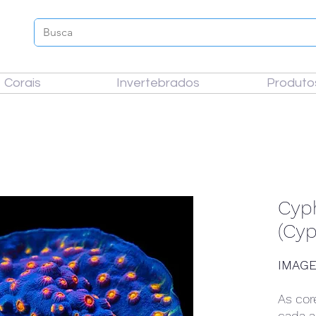
Corais
Invertebrados
Produto
Cyp
(Cyp
IMAGE
As cor
cada a