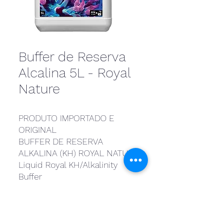
Buffer de Reserva
Alcalina 5L - Royal
Nature
PRODUTO IMPORTADO E
ORIGINAL
BUFFER DE RESERVA
ALKALINA (KH) ROYAL NATURE
Liquid Royal KH/Alkalinity
Buffer
Complexo de carbonatos
puros e outros tamponadores
na proporção exata da água do