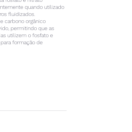
ntemente quando utilizado
tros fluidizados.
e carbono orgânico
vido, permitindo que as
ias utilizem o fosfato e
o para formação de
sa, alimento natural que
ltrado pelos corais e
ebrados, além de ser
ente retirado pelo skimmer.
to por aragonita e
ros biodegradáveis.