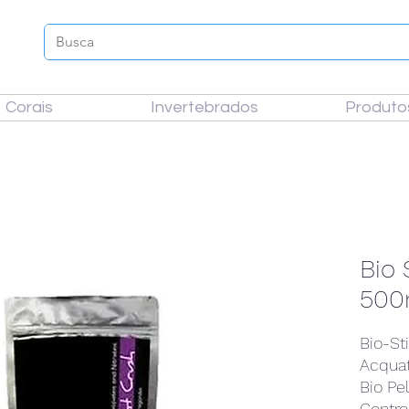
Corais
Invertebrados
Produto
Bio 
500
Bio-St
Acquat
Bio Pe
Control