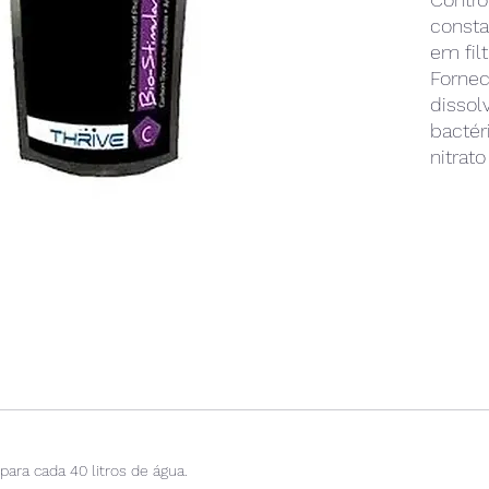
consta
em fil
Fornec
dissol
bactér
nitrat
biomas
será fi
invert
facilm
Compos
políme
 para cada 40 litros de água.