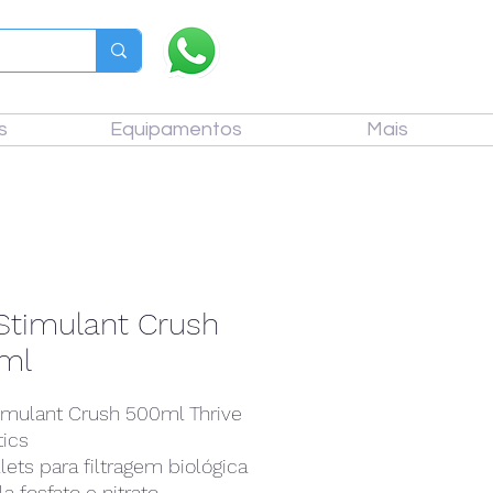
s
Equipamentos
Mais
Stimulant Crush
ml
imulant Crush 500ml Thrive
ics
llets para filtragem biológica
a fosfato e nitrato